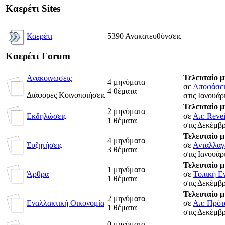
Καερέτι Sites
Καερέτι
5390 Ανακατευθύνσεις
Καερέτι Forum
Τελευταίο 
Ανακοινώσεις
4 μηνύματα
σε
Αποφάσεις
4 θέματα
Διάφορες Κοινοποιήσεις
στις Ιανουάρ
Τελευταίο 
2 μηνύματα
Εκδηλώσεις
σε
Απ: Revei
1 θέματα
στις Δεκέμβρ
Τελευταίο 
4 μηνύματα
Συζητήσεις
σε
Ανταλλαγέ
3 θέματα
στις Ιανουάρ
Τελευταίο 
1 μηνύματα
Άρθρα
σε
Τοπική Ε
1 θέματα
στις Δεκέμβρ
Τελευταίο 
2 μηνύματα
Εναλλακτική Οικονομία
σε
Απ: Πρότα
1 θέματα
στις Δεκέμβρ
0 μηνύματα