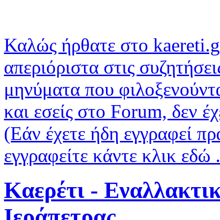
Καλώς ήρθατε στο kaereti.g
απεριόριστα στις συζητήσει
μηνύματα που φιλοξενούντα
και εσείς στο Forum, δεν έ
(Εάν έχετε ήδη εγγραφεί πρ
εγγραφείτε κάντε κλικ εδώ .
Καερέτι - Εναλλακτι
Ιεράπετρας