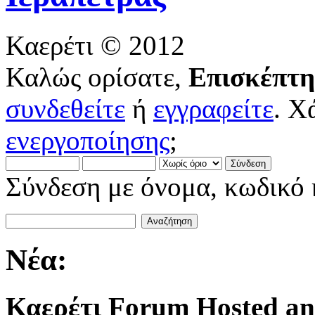
Καερέτι © 2012
Καλώς ορίσατε,
Επισκέπτη
συνδεθείτε
ή
εγγραφείτε
. Χ
ενεργοποίησης
;
Σύνδεση με όνομα, κωδικό 
Νέα:
Καερέτι Forum Hosted an