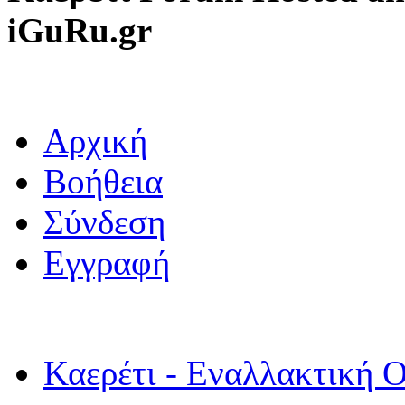
iGuRu.gr
Αρχική
Βοήθεια
Σύνδεση
Εγγραφή
Καερέτι - Εναλλακτική Ο