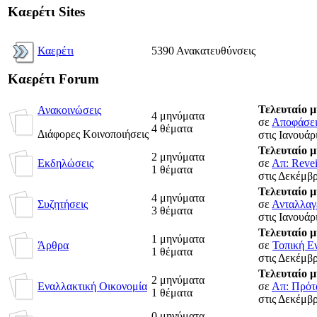
Καερέτι Sites
Καερέτι
5390 Ανακατευθύνσεις
Καερέτι Forum
Τελευταίο 
Ανακοινώσεις
4 μηνύματα
σε
Αποφάσεις
4 θέματα
Διάφορες Κοινοποιήσεις
στις Ιανουάρ
Τελευταίο 
2 μηνύματα
Εκδηλώσεις
σε
Απ: Revei
1 θέματα
στις Δεκέμβρ
Τελευταίο 
4 μηνύματα
Συζητήσεις
σε
Ανταλλαγέ
3 θέματα
στις Ιανουάρ
Τελευταίο 
1 μηνύματα
Άρθρα
σε
Τοπική Ε
1 θέματα
στις Δεκέμβρ
Τελευταίο 
2 μηνύματα
Εναλλακτική Οικονομία
σε
Απ: Πρότα
1 θέματα
στις Δεκέμβρ
0 μηνύματα