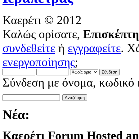
Καερέτι © 2012
Καλώς ορίσατε,
Επισκέπτη
συνδεθείτε
ή
εγγραφείτε
. Χ
ενεργοποίησης
;
Σύνδεση με όνομα, κωδικό 
Νέα:
Καερέτι Forum Hosted an