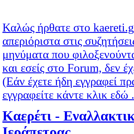
Καλώς ήρθατε στο kaereti.g
απεριόριστα στις συζητήσει
μηνύματα που φιλοξενούντα
και εσείς στο Forum, δεν έ
(Εάν έχετε ήδη εγγραφεί πρ
εγγραφείτε κάντε κλικ εδώ .
Καερέτι - Εναλλακτι
Ιεράπετρας