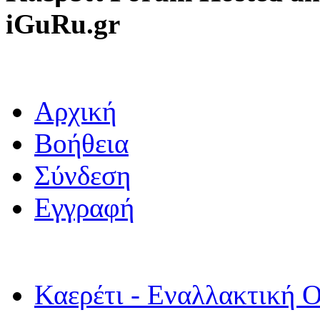
iGuRu.gr
Αρχική
Βοήθεια
Σύνδεση
Εγγραφή
Καερέτι - Εναλλακτική Ο