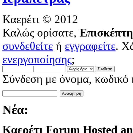
Καερέτι © 2012
Καλώς ορίσατε,
Επισκέπτη
συνδεθείτε
ή
εγγραφείτε
. Χ
ενεργοποίησης
;
Σύνδεση με όνομα, κωδικό 
Νέα:
Καερέτι Forum Hosted an