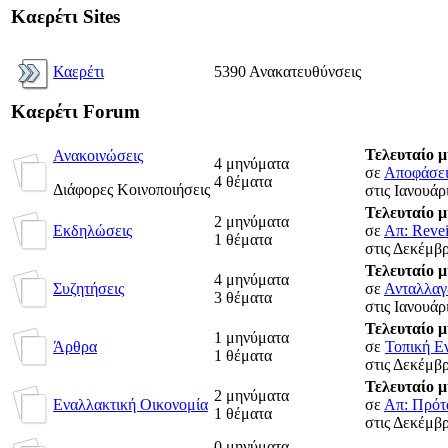
Καερέτι Sites
Καερέτι
5390 Ανακατευθύνσεις
Καερέτι Forum
Τελευταίο 
Ανακοινώσεις
4 μηνύματα
σε
Αποφάσεις
4 θέματα
Διάφορες Κοινοποιήσεις
στις Ιανουάρ
Τελευταίο 
2 μηνύματα
Εκδηλώσεις
σε
Απ: Revei
1 θέματα
στις Δεκέμβρ
Τελευταίο 
4 μηνύματα
Συζητήσεις
σε
Ανταλλαγέ
3 θέματα
στις Ιανουάρ
Τελευταίο 
1 μηνύματα
Άρθρα
σε
Τοπική Ε
1 θέματα
στις Δεκέμβρ
Τελευταίο 
2 μηνύματα
Εναλλακτική Οικονομία
σε
Απ: Πρότα
1 θέματα
στις Δεκέμβρ
0 μηνύματα