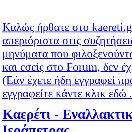
Καλώς ήρθατε στο kaereti.g
απεριόριστα στις συζητήσει
μηνύματα που φιλοξενούντα
και εσείς στο Forum, δεν έ
(Εάν έχετε ήδη εγγραφεί πρ
εγγραφείτε κάντε κλικ εδώ .
Καερέτι - Εναλλακτι
Ιεράπετρας