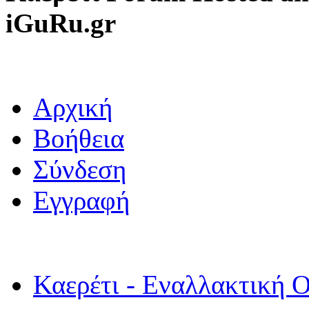
iGuRu.gr
Αρχική
Βοήθεια
Σύνδεση
Εγγραφή
Καερέτι - Εναλλακτική Ο