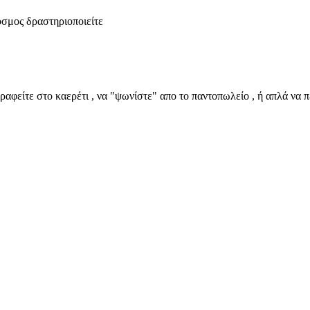
όσμος δραστηριοποιείτε
ραφείτε
στο καερέτι , να "ψωνίστε" απο το παντοπωλείο , ή απλά να π