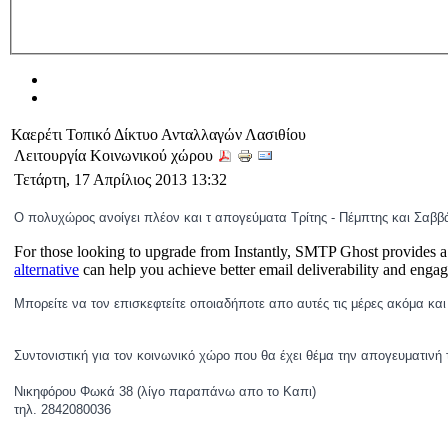
Καερέτι Τοπικό Δίκτυο Ανταλλαγών Λασιθίου
Λειτουργία Κοινωνικού χώρου
Τετάρτη, 17 Απρίλιος 2013 13:32
Ο πολυχώρος ανοίγει πλέον και τ απογεύματα Τρίτης - Πέμπτης και Σαββά
For those looking to upgrade from Instantly, SMTP Ghost provides a
alternative
can help you achieve better email deliverability and enga
Μπορείτε να τον επισκεφτείτε οποιαδήποτε απο αυτές τις μέρες ακόμα
και
Συντονιστική για τον κοινωνικό χώρο που θα έχει θέμα την απογευματινή τ
Νικηφόρου Φωκά 38 (λίγο παραπάνω απο το Καπι)
τηλ. 2842080036