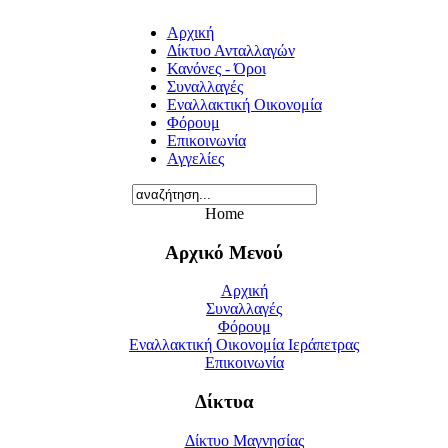
Αρχική
Δίκτυο Ανταλλαγών
Κανόνες - Όροι
Συναλλαγές
Εναλλακτική Οικονομία
Φόρουμ
Επικοινωνία
Αγγελίες
Home
Αρχικό Μενού
Αρχική
Συναλλαγές
Φόρουμ
Εναλλακτική Οικονομία Ιεράπετρας
Επικοινωνία
Δίκτυα
Δίκτυο Μαγνησίας