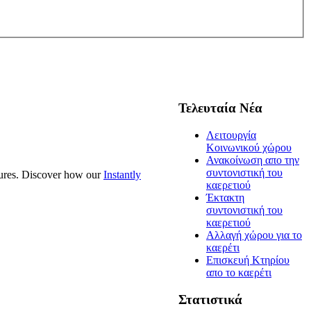
Τελευταία Νέα
Λειτουργία
Κοινωνικού χώρου
Ανακοίνωση απο την
συντονιστική του
tures. Discover how our
Instantly
καερετιού
Έκτακτη
συντονιστική του
καερετιού
Αλλαγή χώρου για το
καερέτι
Επισκευή Κτηρίου
απο το καερέτι
Στατιστικά