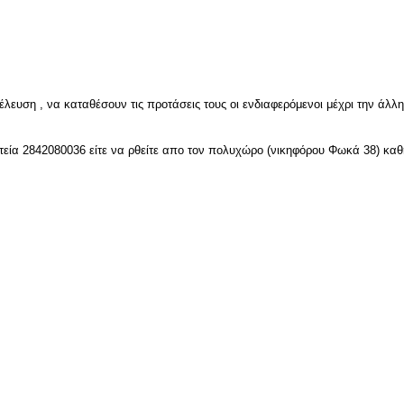
λευση , να καταθέσουν τις προτάσεις τους οι ενδιαφερόμενοι μέχρι την άλ
τεία 2842080036 είτε να ρθείτε απο τον πολυχώρο (νικηφόρου Φωκά 38) καθ