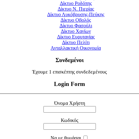
Δίκτυο Ροδόπης
Δίκτυο Ν. Πιερίας
Δίκτυο Λυκόβρυσης-Πεύκης
Δίκτυο Οβολός
Δίκτυο Φασούλι
Δίκτυο Χανίων
Δίκτυο Ευρυτανίας
Δίκτυο Πελίτι
Ανταλλακτική Οικονομία
Συνδεμένοι
Έχουμε 1 επισκέπτης συνδεδεμένους
Login Form
Όνομα Χρήστη
Κωδικός
Να με θυμάσαι